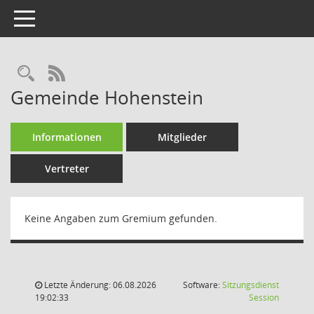
Toggle navigation
Rechercheauswahl
RSS-Feed
Gemeinde Hohenstein
Informationen
Mitglieder
Vertreter
Keine Angaben zum Gremium gefunden.
Letzte Änderung: 06.08.2026
Software:
Sitzungsdienst
(Wird in
19:02:33
Session