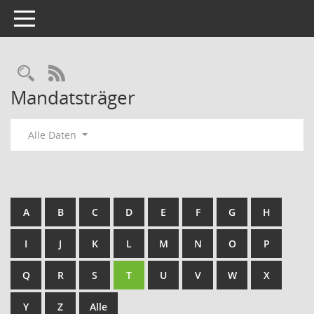
Toggle navigation
Rechercheauswahl
RSS-Feed
Mandatsträger
Alle Daten
A
B
C
D
E
F
G
H
I
J
K
L
M
N
O
P
Q
R
S
T
U
V
W
X
Y
Z
Alle