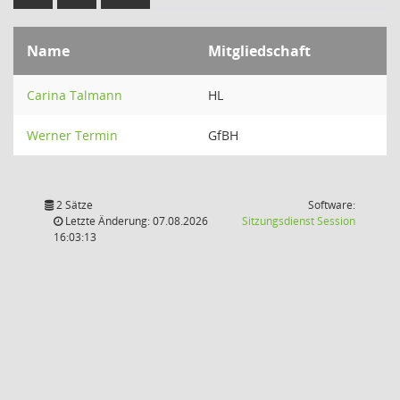
Name
Mitgliedschaft
Carina Talmann
HL
Werner Termin
GfBH
2 Sätze
Software:
(Wird in
Letzte Änderung: 07.08.2026
Sitzungsdienst
Session
16:03:13