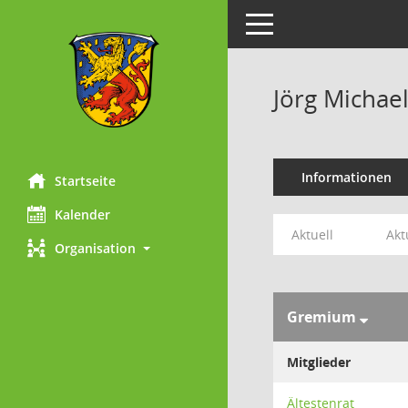
Toggle navigation
Jörg Michae
Informationen
Startseite
Kalender
Aktuell
Akt
Organisation
Gremium
Mitglieder
Ältestenrat