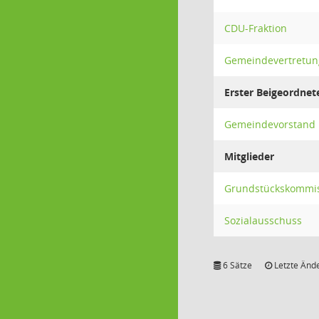
CDU-Fraktion
Gemeindevertretun
Erster Beigeordnet
Gemeindevorstand
Mitglieder
Grundstückskommi
Sozialausschuss
6 Sätze
Letzte Ände