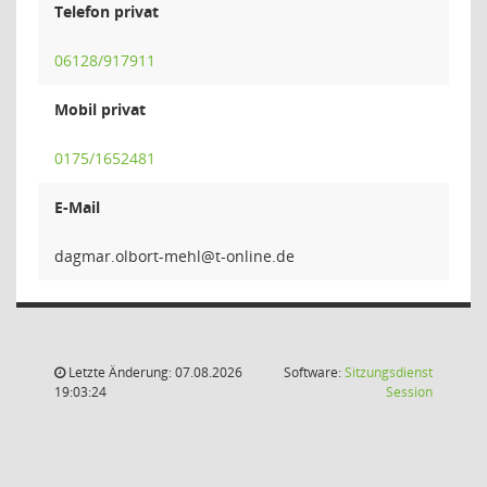
Telefon privat
06128/917911
Mobil privat
0175/1652481
E-Mail
lhem-trob
Letzte Änderung: 07.08.2026
Software:
Sitzungsdienst
(Wird in
19:03:24
Session