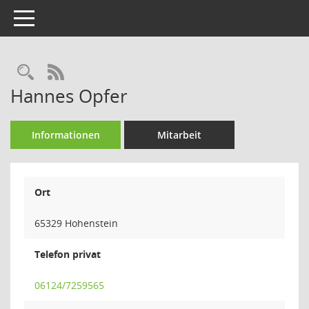
Toggle navigation
Rechercheauswahl
RSS-Feed
Hannes Opfer
Informationen
Mitarbeit
Ort
65329 Hohenstein
Telefon privat
06124/7259565