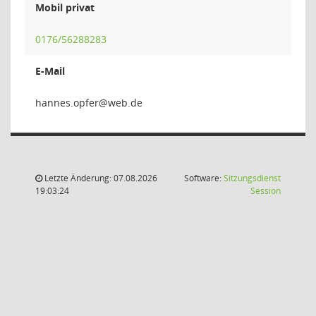
Mobil privat
0176/56288283
E-Mail
refpo.
Letzte Änderung: 07.08.2026
Software:
Sitzungsdienst
(Wird in
19:03:24
Session