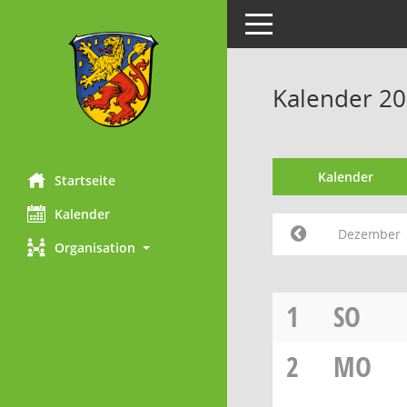
Toggle navigation
Kalender 2
Kalender
Startseite
Kalender
Dezember
Organisation
1
SO
2
MO