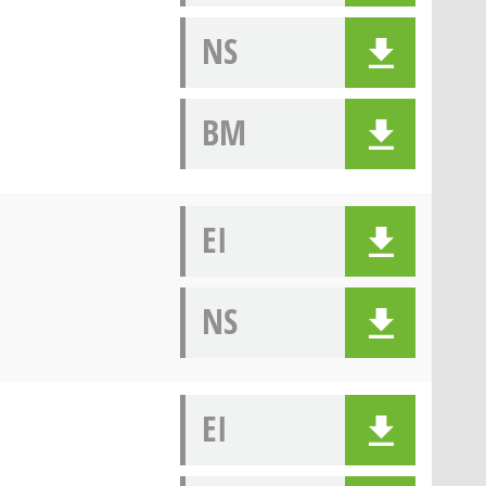
NS
BM
EI
NS
EI