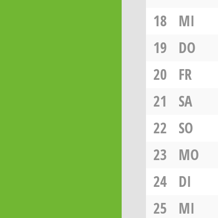
18
MI
19
DO
20
FR
21
SA
22
SO
23
MO
24
DI
25
MI