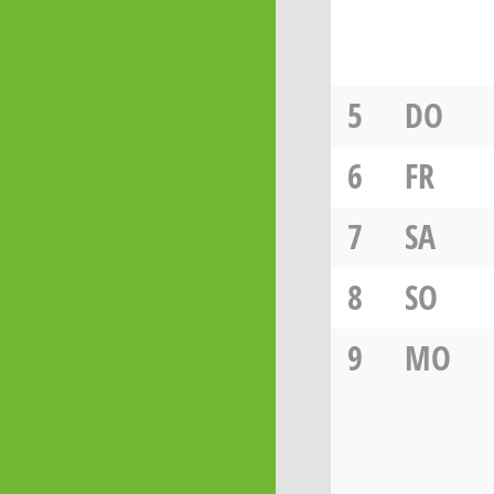
5
DO
6
FR
7
SA
8
SO
9
MO