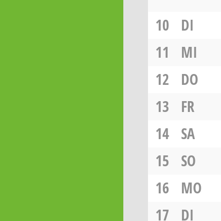
10
DI
11
MI
12
DO
13
FR
14
SA
15
SO
16
MO
17
DI