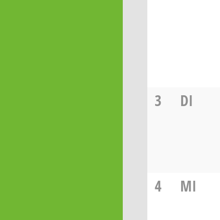
3
DI
4
MI