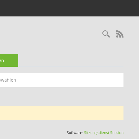
Recherc
RSS-
en
swählen
(Wird in
Software:
Sitzungsdienst
Session