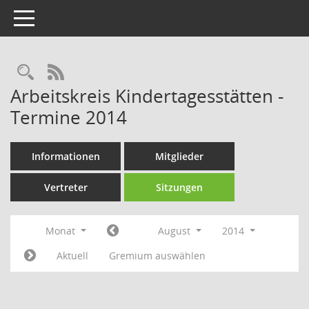
Toggle navigation
Rechercheauswahl
RSS-Feed
Arbeitskreis Kindertagesstätten -
Termine 2014
Informationen
Mitglieder
Vertreter
Sitzungen
Monat
August
2014
Aktuell
Gremium auswählen