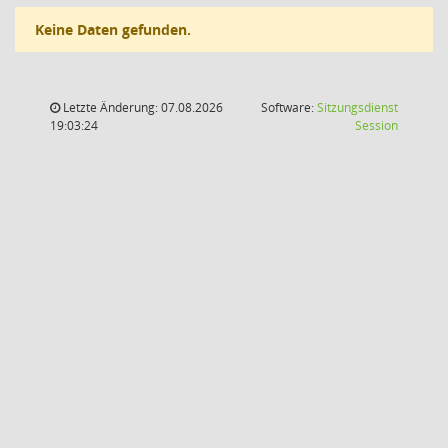
Keine Daten gefunden.
Letzte Änderung: 07.08.2026
Software:
Sitzungsdienst
(Wird in
19:03:24
Session