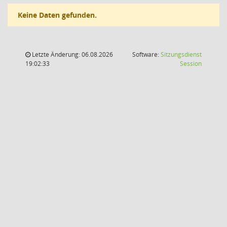
Keine Daten gefunden.
Letzte Änderung: 06.08.2026
Software:
Sitzungsdienst
(Wird in
19:02:33
Session