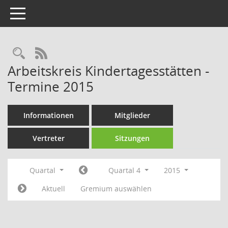
Toggle navigation
Rechercheauswahl
RSS-Feed
Arbeitskreis Kindertagesstätten -
Termine 2015
Informationen
Mitglieder
Vertreter
Sitzungen
Quartal
Quartal 4
2015
Aktuell
Gremium auswählen