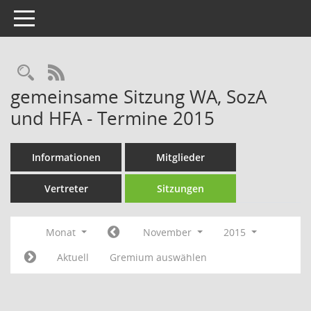
Toggle navigation
Rechercheauswahl
RSS-Feed
gemeinsame Sitzung WA, SozA
und HFA - Termine 2015
Informationen
Mitglieder
Vertreter
Sitzungen
Monat
November
2015
Aktuell
Gremium auswählen