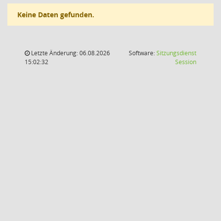
Keine Daten gefunden.
Letzte Änderung: 06.08.2026
Software:
Sitzungsdienst
(Wird in
15:02:32
Session