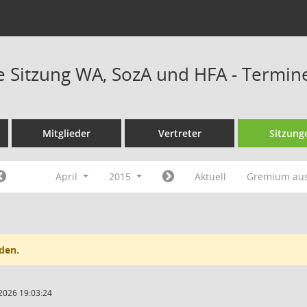
Sitzung WA, SozA und HFA - Termin
Mitglieder
Vertreter
Sitzung
April
2015
Aktuell
Gremium au
den.
2026 19:03:24