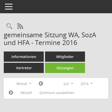
Toggle navigation
Rechercheauswahl
RSS-Feed
gemeinsame Sitzung WA, SozA
und HFA - Termine 2016
Informationen
Mitglieder
Vertreter
Sitzungen
Monat
Juli
2016
Aktuell
Gremium auswählen