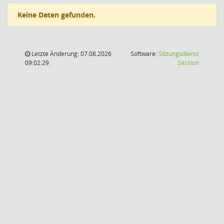
Keine Daten gefunden.
Letzte Änderung: 07.08.2026
Software:
Sitzungsdienst
(Wird in
09:02:29
Session