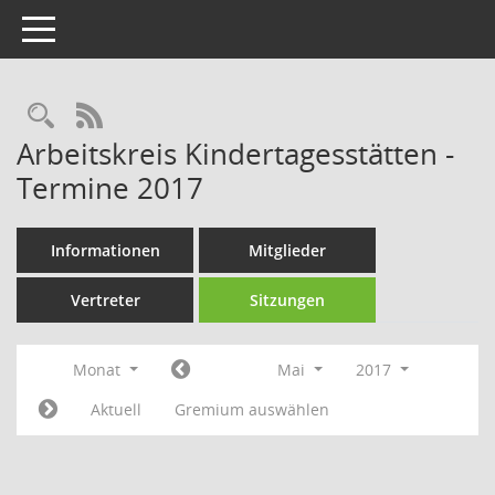
Toggle navigation
Rechercheauswahl
RSS-Feed
Arbeitskreis Kindertagesstätten -
Termine 2017
Informationen
Mitglieder
Vertreter
Sitzungen
Monat
Mai
2017
Aktuell
Gremium auswählen