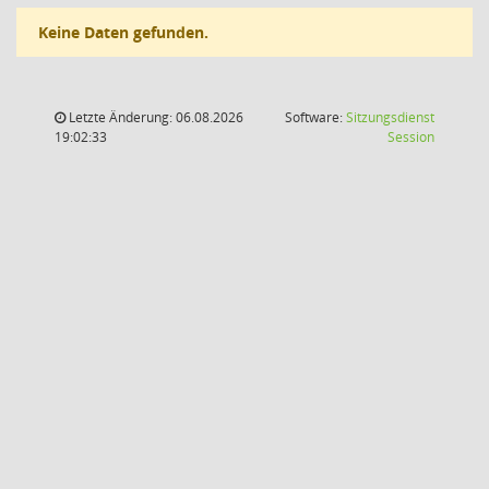
Keine Daten gefunden.
Letzte Änderung: 06.08.2026
Software:
Sitzungsdienst
(Wird in
19:02:33
Session