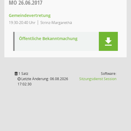
MO
26.06.2017
Gemeindevertretung
19:30-20:40 Uhr
Strinz-Margarethä
Öffentliche Bekanntmachung
1 Satz
Software:
(Wird in
Letzte Änderung: 06.08.2026
Sitzungsdienst
Session
17:02:30