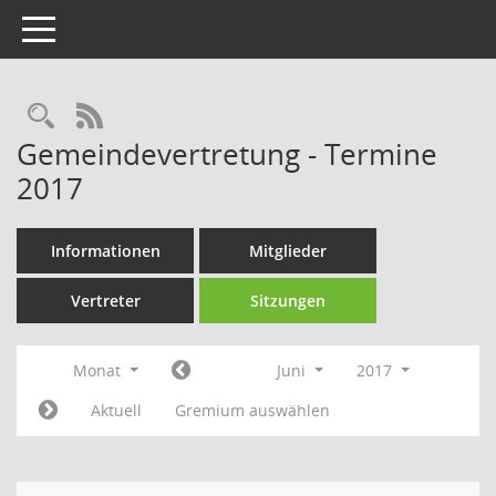
Toggle navigation
Rechercheauswahl
RSS-Feed
Gemeindevertretung - Termine
2017
Informationen
Mitglieder
Vertreter
Sitzungen
Monat
Juni
2017
Aktuell
Gremium auswählen