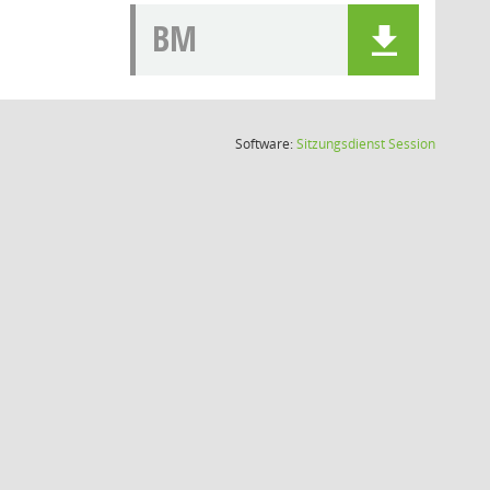
BM
(Wird in
Software:
Sitzungsdienst
Session