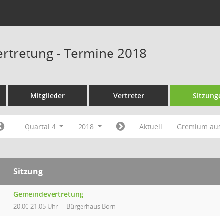
rtretung - Termine 2018
Mitglieder
Vertreter
Sitzung
Quartal 4
2018
Aktuell
Gremium au
Sitzung
Gemeindevertretung
20:00-21:05 Uhr
Bürgerhaus Born