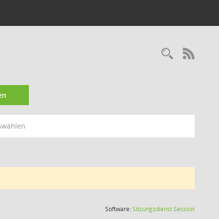
Recherc
RSS-
en
swählen
(Wird in
Software:
Sitzungsdienst
Session