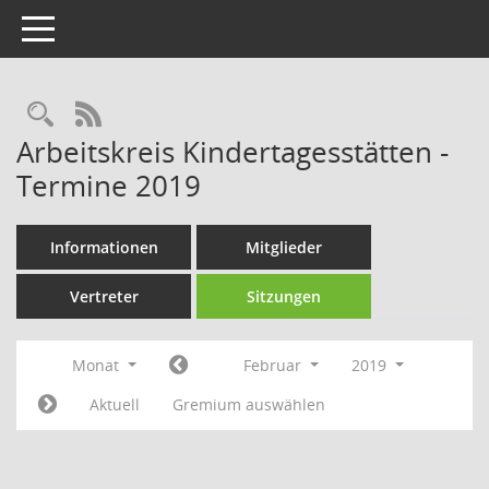
Toggle navigation
Rechercheauswahl
RSS-Feed
Arbeitskreis Kindertagesstätten -
Termine 2019
Informationen
Mitglieder
Vertreter
Sitzungen
Monat
Februar
2019
Aktuell
Gremium auswählen