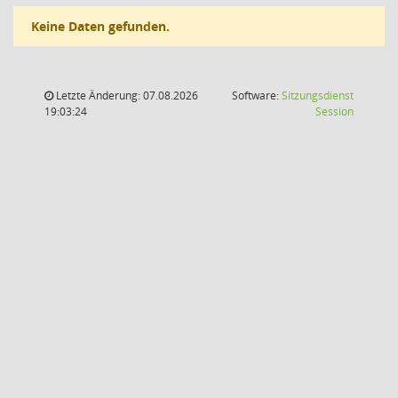
Keine Daten gefunden.
Letzte Änderung: 07.08.2026
Software:
Sitzungsdienst
(Wird in
19:03:24
Session