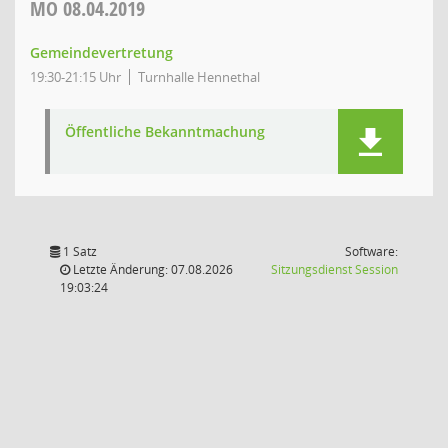
MO
08.04.2019
Gemeindevertretung
19:30-21:15 Uhr
Turnhalle Hennethal
Öffentliche Bekanntmachung
1 Satz
Software:
(Wird in
Letzte Änderung: 07.08.2026
Sitzungsdienst
Session
19:03:24