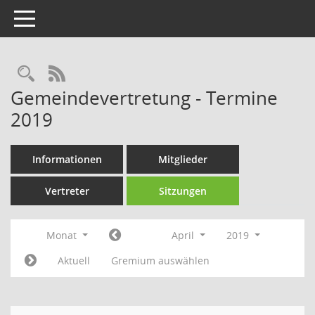
Toggle navigation
Rechercheauswahl
RSS-Feed
Gemeindevertretung - Termine
2019
Informationen
Mitglieder
Vertreter
Sitzungen
Monat
April
2019
Aktuell
Gremium auswählen