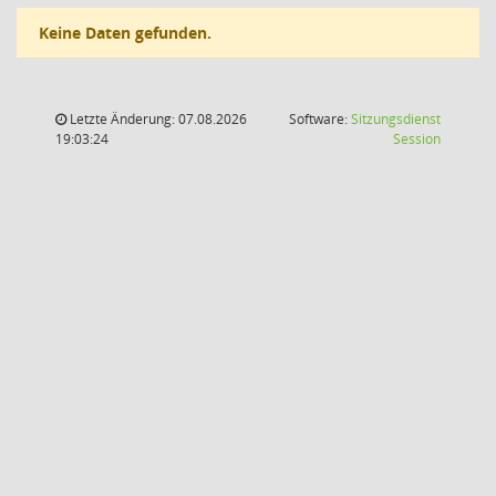
Keine Daten gefunden.
Letzte Änderung: 07.08.2026
Software:
Sitzungsdienst
(Wird in
19:03:24
Session