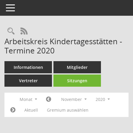
Toggle navigation
Rechercheauswahl
RSS-Feed
Arbeitskreis Kindertagesstätten -
Termine 2020
Informationen
Mitglieder
Vertreter
Sitzungen
Monat
November
2020
Aktuell
Gremium auswählen