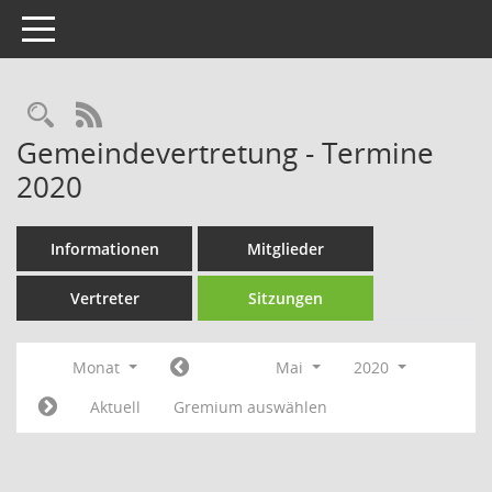
Toggle navigation
Rechercheauswahl
RSS-Feed
Gemeindevertretung - Termine
2020
Informationen
Mitglieder
Vertreter
Sitzungen
Monat
Mai
2020
Aktuell
Gremium auswählen