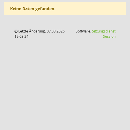
Keine Daten gefunden.
Letzte Änderung: 07.08.2026
Software:
Sitzungsdienst
(Wird in
19:03:24
Session