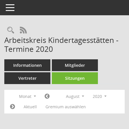
Toggle navigation
Rechercheauswahl
RSS-Feed
Arbeitskreis Kindertagesstätten -
Termine 2020
Informationen
Mitglieder
Vertreter
Sitzungen
Monat
August
2020
Aktuell
Gremium auswählen