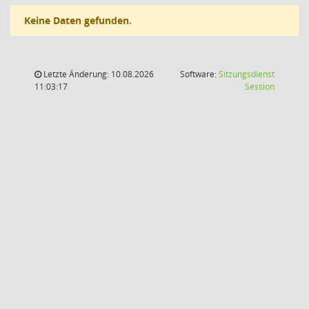
Keine Daten gefunden.
Letzte Änderung: 10.08.2026
Software:
Sitzungsdienst
(Wird in
11:03:17
Session