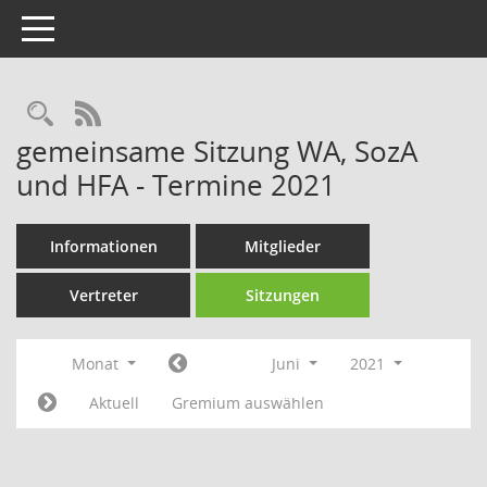
Toggle navigation
Rechercheauswahl
RSS-Feed
gemeinsame Sitzung WA, SozA
und HFA - Termine 2021
Informationen
Mitglieder
Vertreter
Sitzungen
Monat
Juni
2021
Aktuell
Gremium auswählen