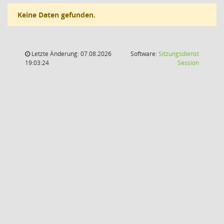
Keine Daten gefunden.
Letzte Änderung: 07.08.2026
Software:
Sitzungsdienst
(Wird in
19:03:24
Session