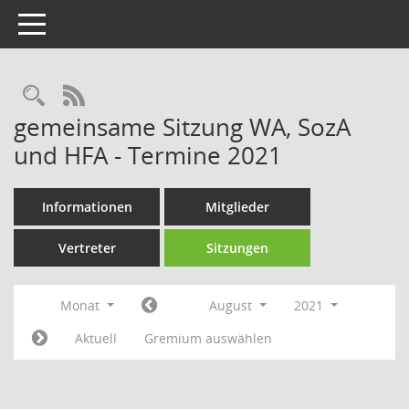
Toggle navigation
Rechercheauswahl
RSS-Feed
gemeinsame Sitzung WA, SozA
und HFA - Termine 2021
Informationen
Mitglieder
Vertreter
Sitzungen
Monat
August
2021
Aktuell
Gremium auswählen