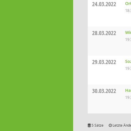
24.03.2022
Or
18:
28.03.2022
Wi
19:
29.03.2022
So
19:
30.03.2022
Ha
19:
5 Sätze
Letzte Ände