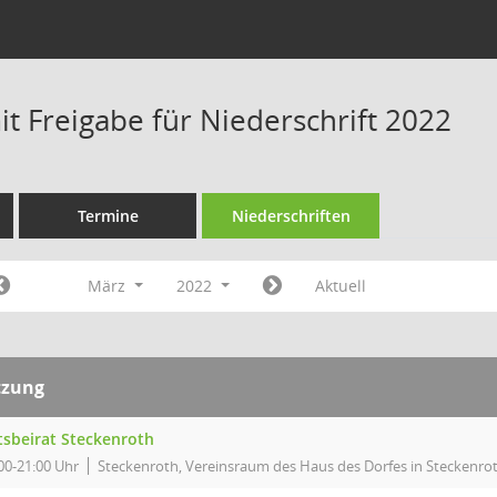
t Freigabe für Niederschrift 2022
Termine
Niederschriften
März
2022
Aktuell
tzung
tsbeirat Steckenroth
00-21:00 Uhr
Steckenroth, Vereinsraum des Haus des Dorfes in Steckenro