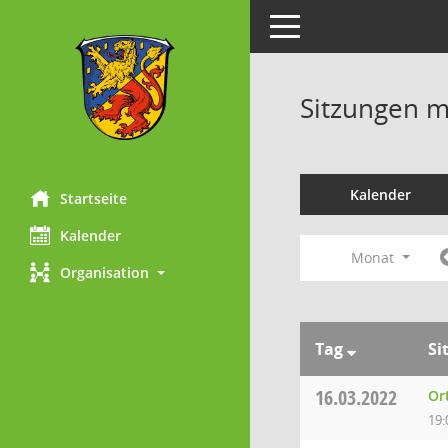
Toggle navigation
Sitzungen mi
Kalender
Startseite
Kalender
Monat
Organisation
Tag
Si
16.03.2022
Or
19: