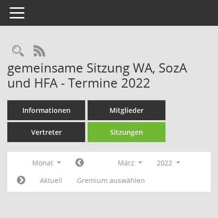
Toggle navigation
Rechercheauswahl
RSS-Feed
gemeinsame Sitzung WA, SozA
und HFA - Termine 2022
Informationen
Mitglieder
Vertreter
Sitzungen
Monat
März
2022
Aktuell
Gremium auswählen