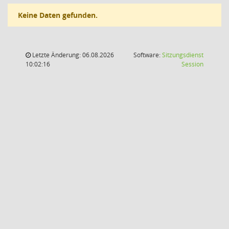
Keine Daten gefunden.
Letzte Änderung: 06.08.2026
Software:
Sitzungsdienst
(Wird in
10:02:16
Session