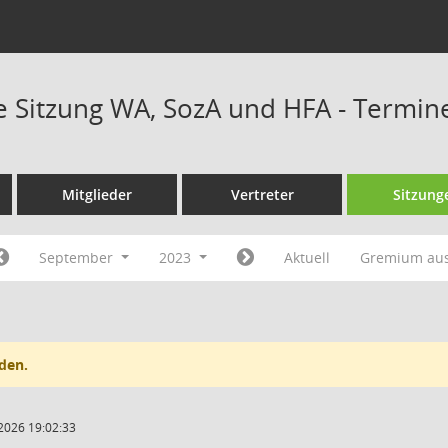
Sitzung WA, SozA und HFA - Termin
Mitglieder
Vertreter
Sitzung
September
2023
Aktuell
Gremium au
den.
2026 19:02:33