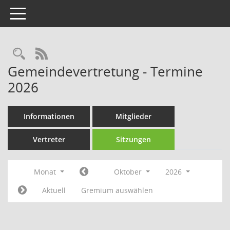
Toggle navigation
Rechercheauswahl
RSS-Feed
Gemeindevertretung - Termine
2026
Informationen
Mitglieder
Vertreter
Sitzungen
Monat
Oktober
2026
Aktuell
Gremium auswählen