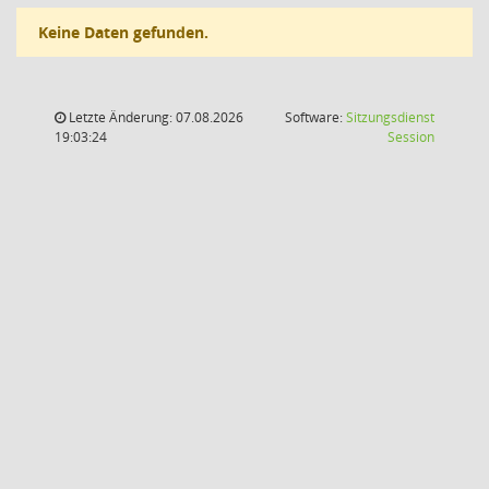
Keine Daten gefunden.
Letzte Änderung: 07.08.2026
Software:
Sitzungsdienst
(Wird in
19:03:24
Session