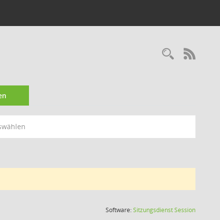
Recherc
RSS-
en
swählen
(Wird in
Software:
Sitzungsdienst
Session