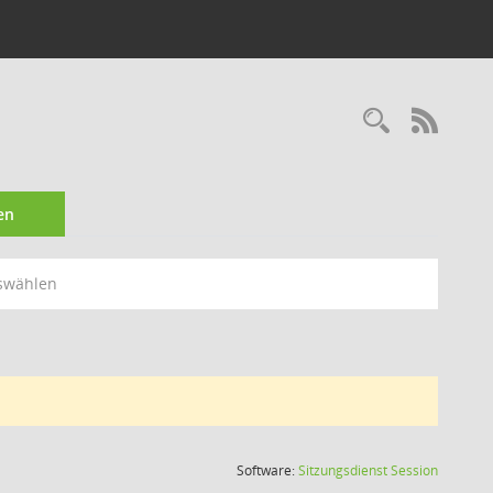
Recherc
RSS-
en
swählen
(Wird in
Software:
Sitzungsdienst
Session