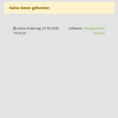
Keine Daten gefunden.
Letzte Änderung: 07.08.2026
Software:
Sitzungsdienst
(Wird in
19:03:24
Session