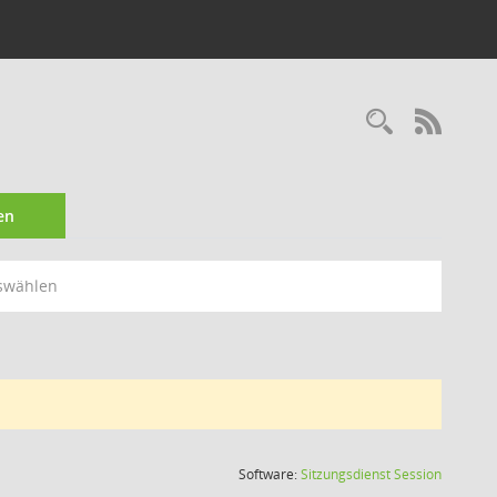
Recherc
RSS-
en
swählen
(Wird in
Software:
Sitzungsdienst
Session