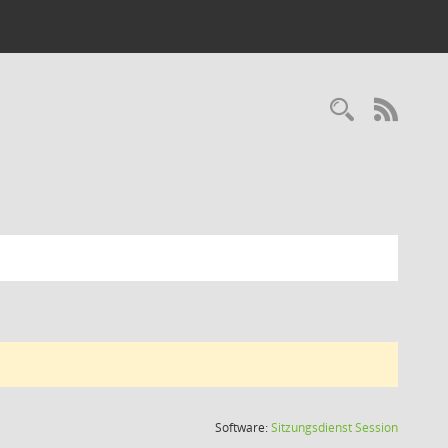
Recherc
RSS-
(Wird in
Software:
Sitzungsdienst
Session