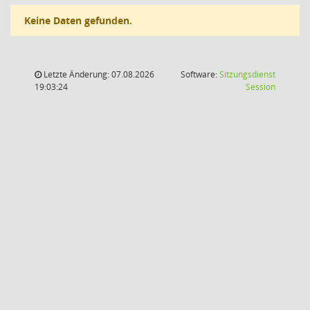
Keine Daten gefunden.
Letzte Änderung: 07.08.2026
Software:
Sitzungsdienst
(Wird in
19:03:24
Session