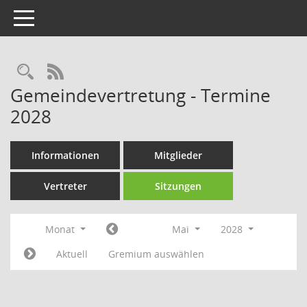
Toggle navigation
Rechercheauswahl
RSS-Feed
Gemeindevertretung - Termine
2028
Informationen
Mitglieder
Vertreter
Sitzungen
Monat
Mai
2028
Aktuell
Gremium auswählen