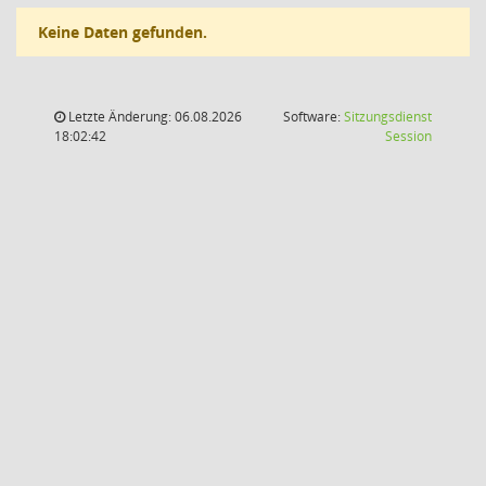
Keine Daten gefunden.
Letzte Änderung: 06.08.2026
Software:
Sitzungsdienst
(Wird in
18:02:42
Session