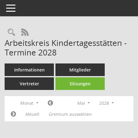
Toggle navigation
Rechercheauswahl
RSS-Feed
Arbeitskreis Kindertagesstätten -
Termine 2028
Informationen
Mitglieder
Vertreter
Sitzungen
Monat
Mai
2028
Aktuell
Gremium auswählen