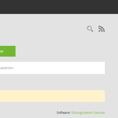
Recherc
RSS-
en
swählen
(Wird in
Software:
Sitzungsdienst
Session