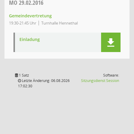
MO
29.02.2016
Gemeindevertretung
19:30-21:45 Uhr
Turnhalle Hennethal
Einladung
1 Satz
Software:
(Wird in
Letzte Änderung: 06.08.2026
Sitzungsdienst
Session
17:02:30