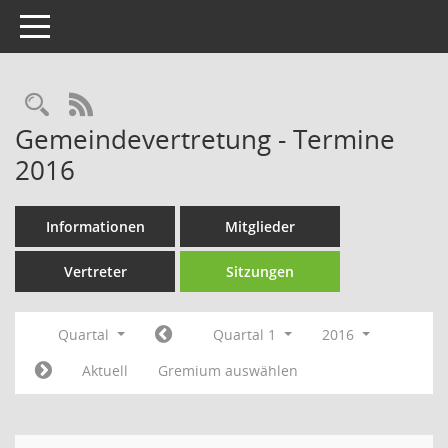
Toggle navigation
Rechercheauswahl
RSS-Feed
Gemeindevertretung - Termine
2016
Informationen
Mitglieder
Vertreter
Sitzungen
Quartal
Quartal 1
2016
Aktuell
Gremium auswählen