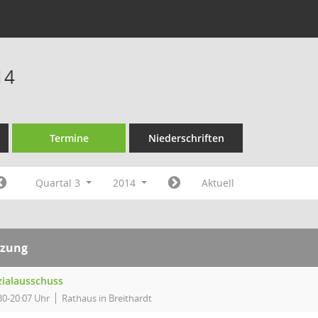
14
Termine
Niederschriften
Quartal 3
2014
Aktuell
tzung
zialausschuss
30-20:07 Uhr
Rathaus in Breithardt