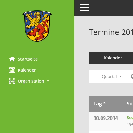
Toggle navigation
Termine 20
Kalender
Startseite
Kalender
Quartal
Organisation
Tag
Si
30.09.2014
So
19: