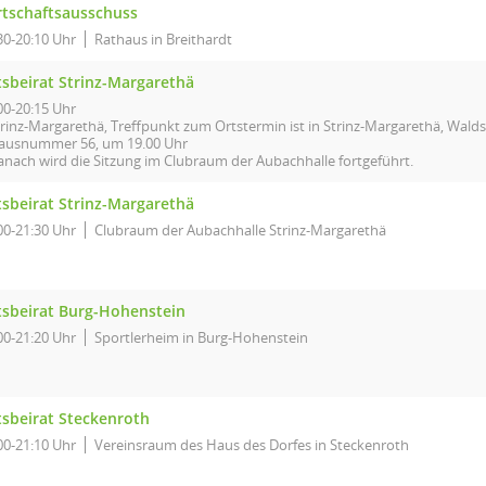
rtschaftsausschuss
30-20:10 Uhr
Rathaus in Breithardt
tsbeirat Strinz-Margarethä
00-20:15 Uhr
trinz-Margarethä, Treffpunkt zum Ortstermin ist in Strinz-Margarethä, Wald
ausnummer 56, um 19.00 Uhr
anach wird die Sitzung im Clubraum der Aubachhalle fortgeführt.
tsbeirat Strinz-Margarethä
00-21:30 Uhr
Clubraum der Aubachhalle Strinz-Margarethä
tsbeirat Burg-Hohenstein
00-21:20 Uhr
Sportlerheim in Burg-Hohenstein
tsbeirat Steckenroth
00-21:10 Uhr
Vereinsraum des Haus des Dorfes in Steckenroth