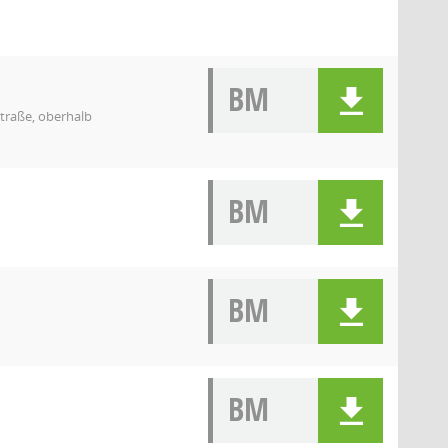
BM
straße, oberhalb
BM
BM
BM