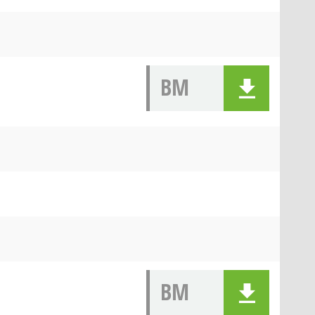
BM
BM