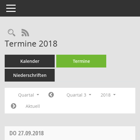
Toggle navigation
Rechercheauswahl
RSS-Feed
Termine 2018
Kalender
Termine
Niederschriften
Quartal
Quartal 3
2018
Aktuell
DO
27.09.2018