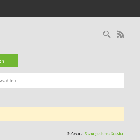
Recherc
RSS-
en
swählen
(Wird in
Software:
Sitzungsdienst
Session