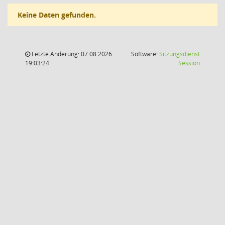
Keine Daten gefunden.
Letzte Änderung: 07.08.2026
Software:
Sitzungsdienst
(Wird in
19:03:24
Session