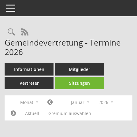
Toggle navigation
Rechercheauswahl
RSS-Feed
Gemeindevertretung - Termine
2026
Informationen
Mitglieder
Vertreter
Sitzungen
Monat
Januar
2026
Aktuell
Gremium auswählen