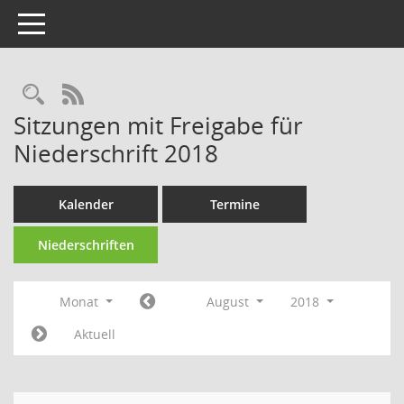
Toggle navigation
Rechercheauswahl
RSS-Feed
Sitzungen mit Freigabe für
Niederschrift 2018
Kalender
Termine
Niederschriften
Monat
August
2018
Aktuell