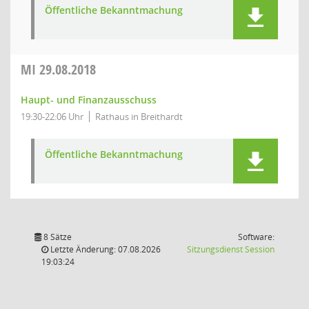
Öffentliche Bekanntmachung
MI
29.08.2018
Haupt- und Finanzausschuss
19:30-22:06 Uhr
Rathaus in Breithardt
Öffentliche Bekanntmachung
8 Sätze
Software:
(Wird in
Letzte Änderung: 07.08.2026
Sitzungsdienst
Session
19:03:24