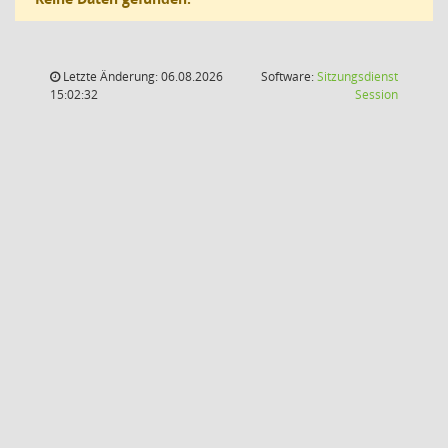
Letzte Änderung: 06.08.2026
Software:
Sitzungsdienst
(Wird in
15:02:32
Session