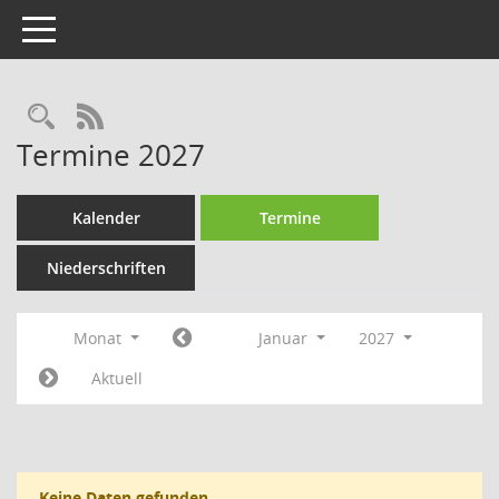
Toggle navigation
Rechercheauswahl
RSS-Feed
Termine 2027
Kalender
Termine
Niederschriften
Monat
Januar
2027
Aktuell
Keine Daten gefunden.