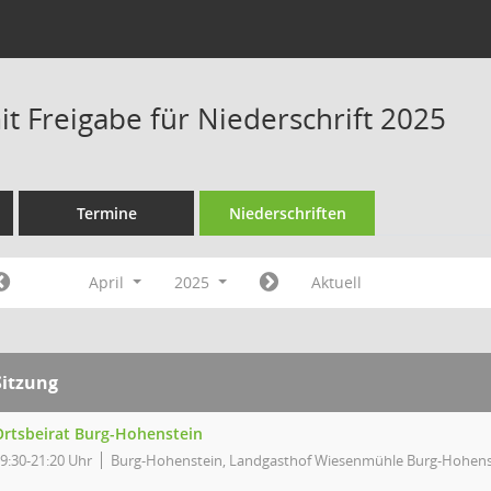
t Freigabe für Niederschrift 2025
Termine
Niederschriften
April
2025
Aktuell
Sitzung
Ortsbeirat Burg-Hohenstein
9:30-21:20 Uhr
Burg-Hohenstein, Landgasthof Wiesenmühle Burg-Hohens