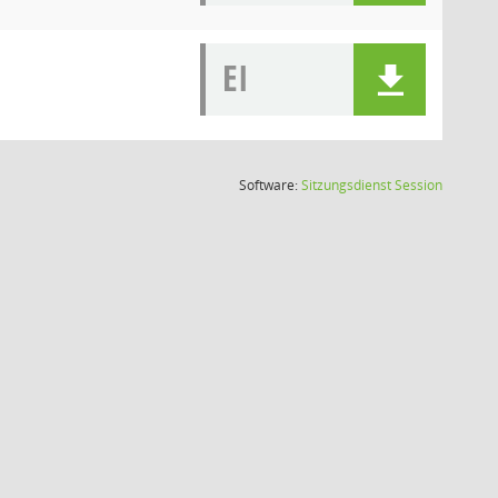
EI
(Wird in
Software:
Sitzungsdienst
Session