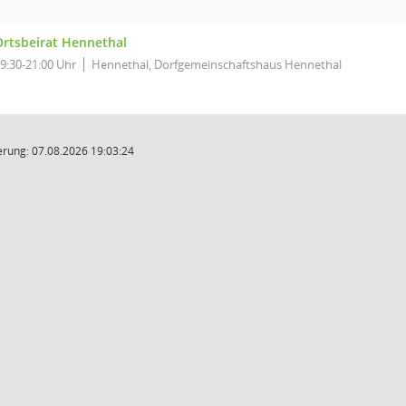
Ortsbeirat Hennethal
9:30-21:00 Uhr
Hennethal, Dorfgemeinschaftshaus Hennethal
rung: 07.08.2026 19:03:24