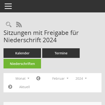
Toggle navigation
Rechercheauswahl
RSS-Feed
Sitzungen mit Freigabe für
Niederschrift 2024
Kalender
Termine
Niederschriften
Monat
Februar
2024
Aktuell