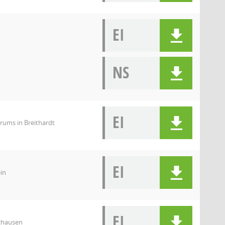
EI
NS
EI
rums in Breithardt
EI
in
EI
zhausen