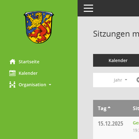
Toggle navigation
Sitzungen mi
Kalender
Startseite
Kalender
Jahr
Organisation
Tag
Si
15.12.2025
Ge
19: