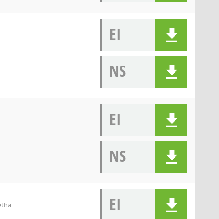
EI
NS
EI
NS
EI
ethä