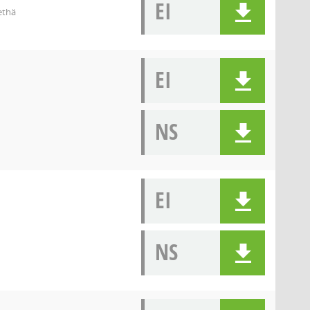
EI
ethä
EI
NS
EI
NS