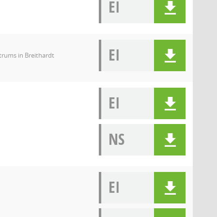
EI
EI
rums in Breithardt
EI
NS
EI