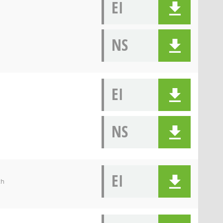
EI
NS
EI
NS
EI
th