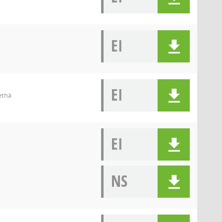
EI
EI
ethä
EI
NS