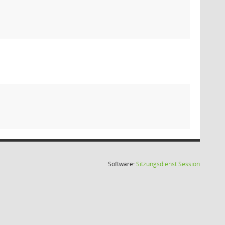
(Wird in
Software:
Sitzungsdienst
Session