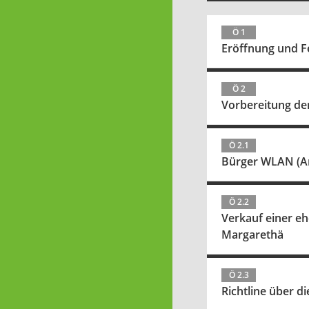
Ö 1
Eröffnung und Fe
Ö 2
Vorbereitung de
Ö 2.1
Bürger WLAN (An
Ö 2.2
Verkauf einer eh
Margarethä
Ö 2.3
Richtline über d