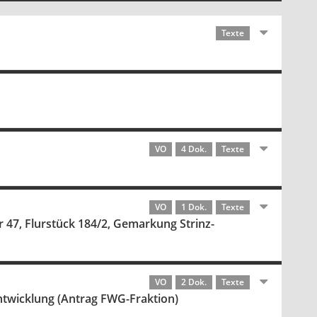
Texte
VO
4 Dok.
Texte
VO
1 Dok.
Texte
 47, Flurstück 184/2, Gemarkung Strinz-
VO
2 Dok.
Texte
Entwicklung (Antrag FWG-Fraktion)