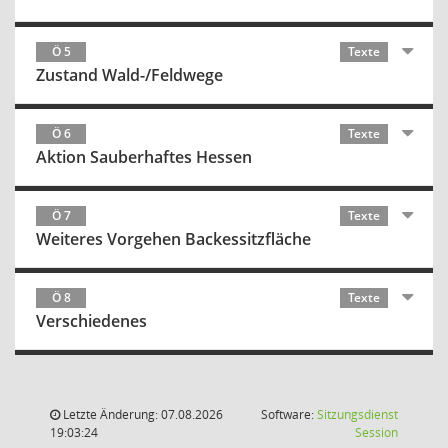
Ö 5
Texte
Zustand Wald-/Feldwege
Ö 6
Texte
Aktion Sauberhaftes Hessen
Ö 7
Texte
Weiteres Vorgehen Backessitzfläche
Ö 8
Texte
Verschiedenes
Letzte Änderung: 07.08.2026
Software:
Sitzungsdienst
(Wird in
19:03:24
Session