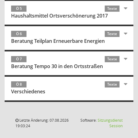
Ö 5
Texte
Haushaltsmittel Ortsverschönerung 2017
Ö 6
Texte
Beratung Teilplan Erneuerbare Energien
Ö 7
Texte
Beratung Tempo 30 in den Ortsstraßen
Ö 8
Texte
Verschiedenes
Letzte Änderung: 07.08.2026
Software:
Sitzungsdienst
(Wird in
19:03:24
Session