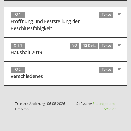
Ö 1
Texte
Eröffnung und Feststellung der
Beschlussfähigkeit
Ö 1.1
VO
12 Dok.
Texte
Haushalt 2019
Ö 2
Texte
Verschiedenes
Letzte Änderung: 06.08.2026
Software:
Sitzungsdienst
(Wird in
19:02:33
Session